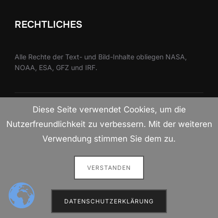
RECHTLICHES
Alle Rechte der Text- und Bild-Inhalte obliegen NASA,
NOAA, ESA, GFZ und IRF.
Diese Seite verwendet Cookies, um die
Datenschutzerklärung
Copyright © 2026 Sonnensturmwarnungen
Nutzerfreundlichkeit zu verbessern. Mit der weiteren
Inspiro Theme
von
WPZOOM
Verwendung stimmen Sie dem zu.
VERSTANDEN
DATENSCHUTZERKLÄRUNG